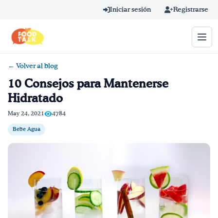
Skip to main content
Iniciar sesión
Registrarse
← Volver al blog
Término de búsqueda
10 Consejos para Mantenerse
Hidratado
Home
May 24, 2021
4784
Aprender en línea
Bebe Agua
Blog
Recetas
Videos
Consejos por mensaje