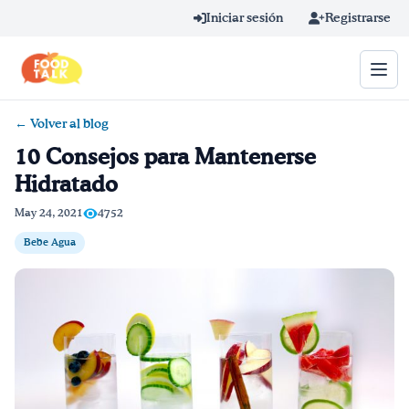
Skip to main content
Iniciar sesión
Registrarse
← Volver al blog
Término de búsqueda
10 Consejos para Mantenerse
Hidratado
Home
May 24, 2021
4752
Aprender en línea
Bebe Agua
Blog
Recetas
Videos
Consejos por mensaje