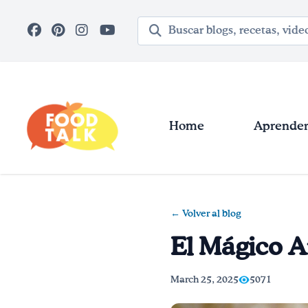
Skip to main content
Término de búsqueda
Home
Aprender 
← Volver al blog
El Mágico A
March 25, 2025
5071