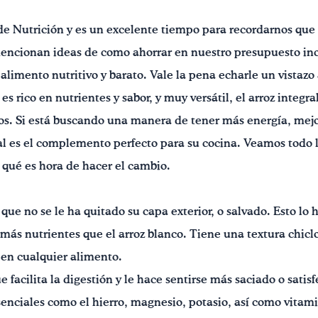
de Nutrición y es un excelente tiempo para recordarnos que
mencionan ideas de como ahorrar en nuestro presupuesto inc
 alimento nutritivo y barato. Vale la pena echarle un vistazo 
 es rico en nutrientes y sabor, y muy versátil, el arroz inte
s. Si está buscando una manera de tener más energía, mejora
ral es el complemento perfecto para su cocina. Veamos todo 
r qué es hora de hacer el cambio.
z que no se le ha quitado su capa exterior, o salvado. Esto lo 
 más nutrientes que el arroz blanco. Tiene una textura chicl
 en cualquier alimento.
ue facilita la digestión y le hace sentirse más saciado o satis
senciales como el hierro, magnesio, potasio, así como vitam