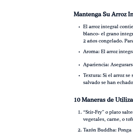
Mantenga Su Arroz In
El arroz integral cont
blanco- el grano integ
2 años congelado. Para 
Aroma: El arroz integr
Apariencia: Asegurarse
Textura: Si el arroz s
salvado se han echado
10 Maneras de Utilizar
“Stir-Fry” o plato salt
vegetales, carne, o to
Tazón Buddha: Ponga so