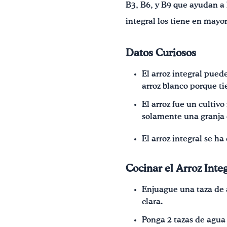
B3, B6, y B9 que ayudan a 
integral los tiene en mayo
Datos Curiosos
El arroz integral pue
arroz blanco porque tie
El arroz fue un cultiv
solamente una granja e
El arroz integral se h
Cocinar el Arroz Inte
Enjuague una taza de a
clara.
Ponga 2 tazas de agua 