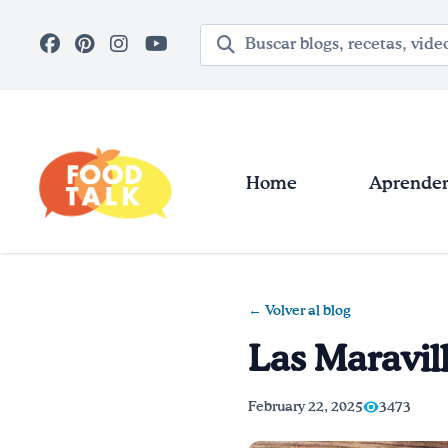
Skip to main content
Término de búsqueda
Home
Aprender 
← Volver al blog
Las Maravil
February 22, 2025
3473