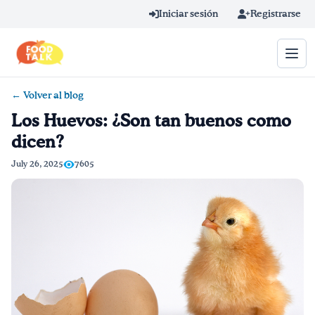
Skip to main content
Iniciar sesión
Registrarse
← Volver al blog
Término de búsqueda
Los Huevos: ¿Son tan buenos como
dicen?
Home
July 26, 2025
7605
Aprender en línea
Blog
Recetas
Videos
Consejos por mensaje