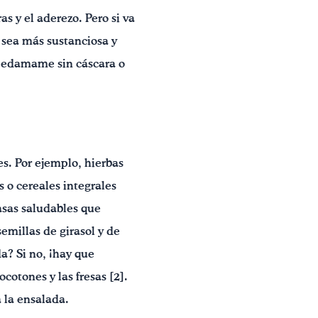
 y el aderezo. Pero si va
a sea más sustanciosa y
el edamame sin cáscara o
es. Por ejemplo, hierbas
es o cereales integrales
rasas saludables que
emillas de girasol y de
a? Si no, ¡hay que
otones y las fresas [2].
 la ensalada.