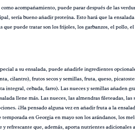
da como acompañamiento, puede parar después de las verduras
cipal, sería bueno añadir proteína. Esto hará que la ensalad
 que puede tratar son los frijoles, los garbanzos, el pollo, 
special a su ensalada, puede añadirle ingredientes opcional
nta, cilantro), frutos secos y semillas, fruta, queso, picatost
sta integral, cebada, farro). Las nueces y semillas añaden g
alada llene más. Las nueces, las almendras fileteadas, las s
ciones. ¿Ha pensado alguna vez en añadir fruta a la ensalad
e temporada en Georgia en mayo son los arándanos, los meloc
y refrescante que, además, aporta nutrientes adicionales a