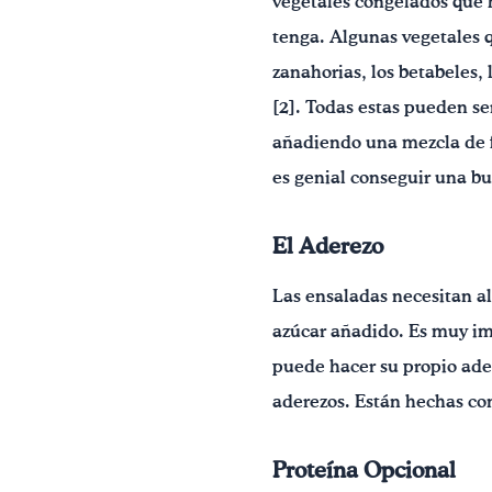
vegetales congelados que h
tenga. Algunas vegetales 
zanahorias, los betabeles,
[2]. Todas estas pueden se
añadiendo una mezcla de fr
es genial conseguir una b
El Aderezo
Las ensaladas necesitan a
azúcar añadido. Es muy im
puede hacer su propio ader
aderezos. Están hechas co
Proteína Opcional