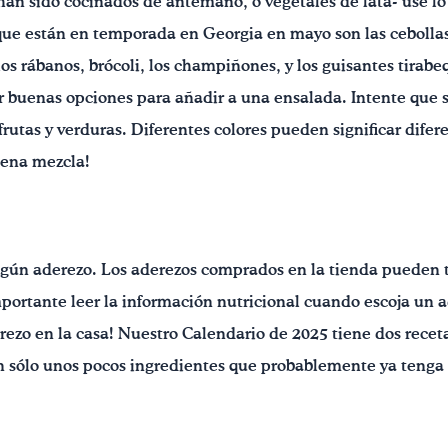
an sido cocinados de antemano, o vegetales de lata- use lo 
que están en temporada en Georgia en mayo son las cebollas 
 los rábanos, brócoli, los champiñones, y los guisantes tirab
r buenas opciones para añadir a una ensalada. Intente que 
utas y verduras. Diferentes colores pueden significar difere
uena mezcla!
lgún aderezo. Los aderezos comprados en la tienda pueden t
portante leer la información nutricional cuando escoja un a
ezo en la casa! Nuestro Calendario de 2025 tiene dos recetas
n sólo unos pocos ingredientes que probablemente ya tenga