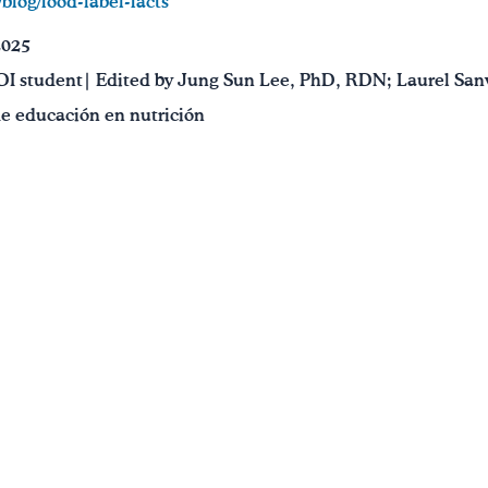
/blog/food-label-facts
2025
I student| Edited by Jung Sun Lee, PhD, RDN; Laurel Sanv
de educación en nutrición