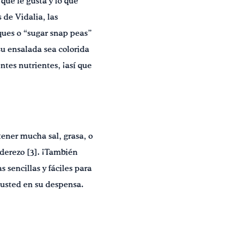
que le gusta y lo que
de Vidalia, las
eques o “sugar snap peas”
su ensalada sea colorida
ntes nutrientes, ¡así que
ener mucha sal, grasa, o
derezo [3]. ¡También
 sencillas y fáciles para
 usted en su despensa.