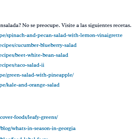
 ensalada? No se preocupe. Visite a las siguientes recetas.
ecipe/spinach-and-pecan-salad-with-lemon-vinaigrette
ecipes/cucumber-blueberry-salad
ecipes/beet-white-bean-salad
cipes/taco-salad-ii
cipe/green-salad-with-pineapple/
cipe/kale-and-orange-salad
scover-foods/leafy-greens/
n/blog/whats-in-season-in-georgia