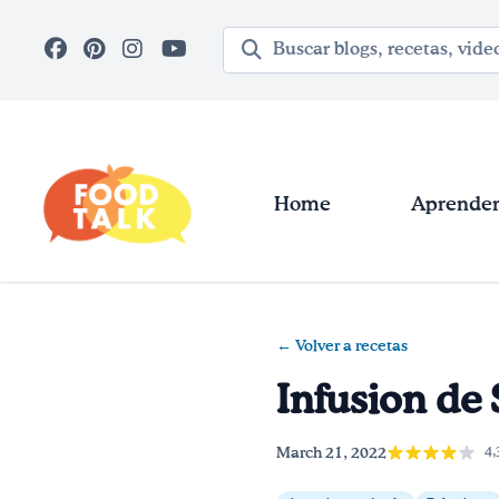
Skip to main content
Término de búsqueda
Home
Aprender 
← Volver a recetas
Infusion de
March 21, 2022
4,