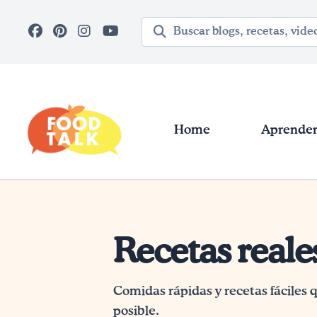
Skip to main content
Término de búsqueda
Home
Aprender 
Recetas reale
Comidas rápidas y recetas fáciles
posible.