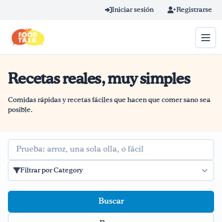
Skip to main content
Iniciar sesión
Registrarse
Recetas reales, muy simples
Término de búsqueda
Home
Comidas rápidas y recetas fáciles que hacen que comer sano sea
posible.
Aprender en línea
Buscar
Blog
Filtrar por Category
Recetas
Videos
Consejos por mensaje