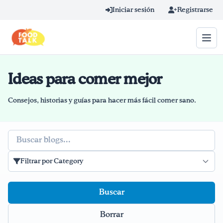
Skip to main content
Iniciar sesión
Registrarse
Ideas para comer mejor
Término de búsqueda
Home
Consejos, historias y guías para hacer más fácil comer sano.
Aprender en línea
Buscar
Blog
Filtrar por Category
Recetas
Videos
Borrar
Consejos por mensaje