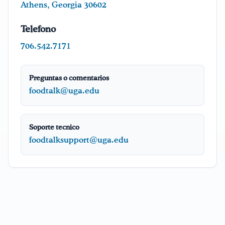
Athens, Georgia 30602
¡Bebe agua, Georgia!
Telefono
706.542.7171
English
Español
|
Preguntas o comentarios
foodtalk@uga.edu
Soporte tecnico
foodtalksupport@uga.edu