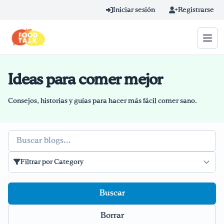
Skip to main content
Iniciar sesión
Registrarse
Ideas para comer mejor
Término de búsqueda
Home
Consejos, historias y guías para hacer más fácil comer sano.
Aprender en línea
Buscar
Blog
Filtrar por Category
Recetas
Videos
Borrar
Consejos por mensaje