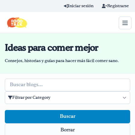
Skip to main content
Iniciar sesión
Registrarse
Ideas para comer mejor
Término de búsqueda
Home
Consejos, historias y guías para hacer más fácil comer sano.
Aprender en línea
Buscar
Blog
Filtrar por Category
Recetas
Videos
Borrar
Consejos por mensaje