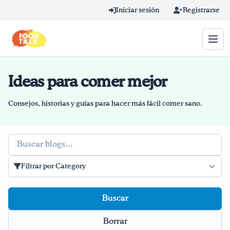
Skip to main content
Iniciar sesión
Registrarse
Ideas para comer mejor
Término de búsqueda
Home
Consejos, historias y guías para hacer más fácil comer sano.
Aprender en línea
Buscar
Blog
Filtrar por Category
Recetas
Videos
Borrar
Consejos por mensaje