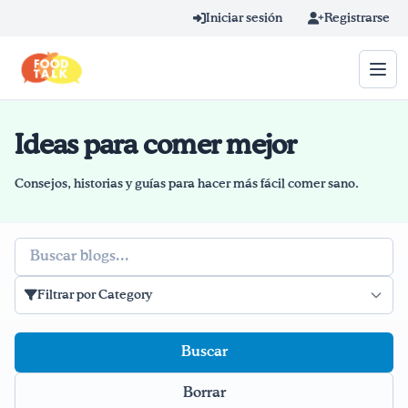
Skip to main content
Iniciar sesión
Registrarse
Ideas para comer mejor
Término de búsqueda
Home
Consejos, historias y guías para hacer más fácil comer sano.
Aprender en línea
Buscar
Blog
Filtrar por Category
Recetas
Videos
Borrar
Consejos por mensaje