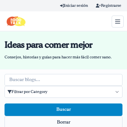
Skip to main content
Iniciar sesión
Registrarse
Ideas para comer mejor
Término de búsqueda
Home
Consejos, historias y guías para hacer más fácil comer sano.
Aprender en línea
Buscar
Blog
Filtrar por Category
Recetas
Videos
Borrar
Consejos por mensaje