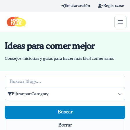
Skip to main content
Iniciar sesión
Registrarse
Ideas para comer mejor
Término de búsqueda
Home
Consejos, historias y guías para hacer más fácil comer sano.
Aprender en línea
Buscar
Blog
Filtrar por Category
Recetas
Videos
Borrar
Consejos por mensaje