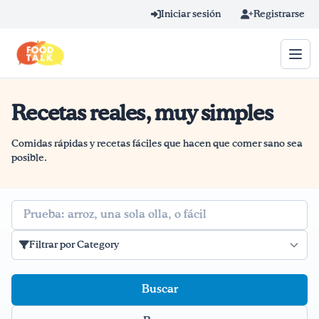
Skip to main content
Iniciar sesión
Registrarse
Recetas reales, muy simples
Término de búsqueda
Home
Comidas rápidas y recetas fáciles que hacen que comer sano sea
posible.
Aprender en línea
Buscar
Blog
Filtrar por Category
Recetas
Videos
Consejos por mensaje