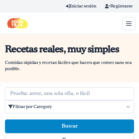
Skip to main content
Iniciar sesión
Registrarse
Recetas reales, muy simples
Término de búsqueda
Home
Comidas rápidas y recetas fáciles que hacen que comer sano sea
posible.
Aprender en línea
Buscar
Blog
Filtrar por Category
Recetas
Videos
Consejos por mensaje