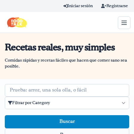
Skip to main content
Iniciar sesión
Registrarse
Recetas reales, muy simples
Término de búsqueda
Home
Comidas rápidas y recetas fáciles que hacen que comer sano sea
posible.
Aprender en línea
Buscar
Blog
Filtrar por Category
Recetas
Videos
Consejos por mensaje