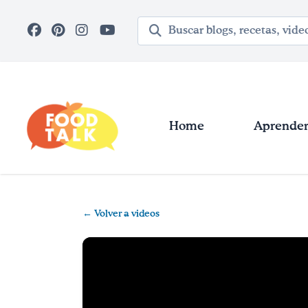
Skip to main content
Término de búsqueda
Home
Aprender 
← Volver a videos