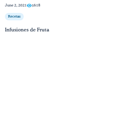
June 2, 2021
5618
¡Bebe agua, Georgia!
Recetas
English
Infusiones de Fruta
Español
|